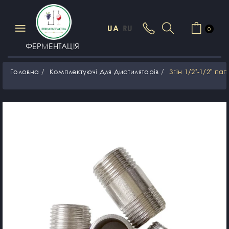
UA
RU
0
ФЕРМЕНТАЦІЯ
Головна
Комплектуючі Для Дистиляторів
Згін 1/2"-1/2" па