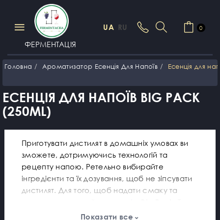
UA
RU
0
ФЕРМЕНТАЦІЯ
Головна
Ароматизатор Есенція Для Напоїв
Есенція для нап
ЕСЕНЦІЯ ДЛЯ НАПОЇВ BIG PACK
(250ML)
Приготувати дистилят в домашніх умовах ви
зможете, дотримуючись технологій та
рецепту напою. Ретельно вибирайте
інгредієнти та їх дозування, щоб не зіпсувати
дистилят. Для того, щоб надати смаку та
аромату, замовляйте
есенцію
Big Pack
. Така
есенція дозволяє швидко перетворити
Показати все