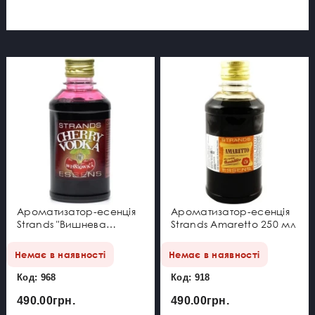
дистилят з нейтральним смаком на
ароматний напій.
Ароматизатор-есенція
Ароматизатор-есенція
Strands "Вишнева
Strands Amaretto 250 мл
горілка" 250 мл
Немає в наявності
Немає в наявності
Код: 968
Код: 918
490.00грн.
490.00грн.