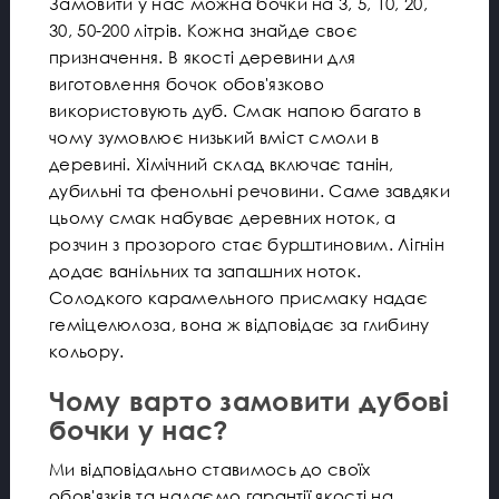
Замовити у нас можна бочки на 3, 5, 10, 20,
30, 50-200 літрів. Кожна знайде своє
призначення. В якості деревини для
виготовлення бочок обов'язково
використовують дуб. Смак напою багато в
чому зумовлює низький вміст смоли в
деревині. Хімічний склад включає танін,
дубильні та фенольні речовини. Саме завдяки
цьому смак набуває деревних ноток, а
розчин з прозорого стає бурштиновим. Лігнін
додає ванільних та запашних ноток.
Солодкого карамельного присмаку надає
геміцелюлоза, вона ж відповідає за глибину
кольору.
Чому варто замовити дубові
бочки у нас?
Ми відповідально ставимось до своїх
обов'язків та надаємо гарантії якості на