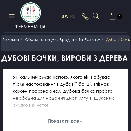
UA
RU
0
ФЕРМЕНТАЦІЯ
Головна
Обладнання Для Бродіння Та Розливу
Дубові бочк
ДУБОВІ БОЧКИ, ВИРОБИ З ДЕРЕВА
Унікальний смак напою, якого він набуває
після настоювання в дубовій бочці, впізнає
кожен професіонал. Дубова бочка просто
необхідна для надання дистиляту вишуканих
смакових ноток.
Після настоювання дистилят очищений, має
Показати все
характерний для вишуканих напоїв аромат та
забарвлення, адже дуб надає бурштинового