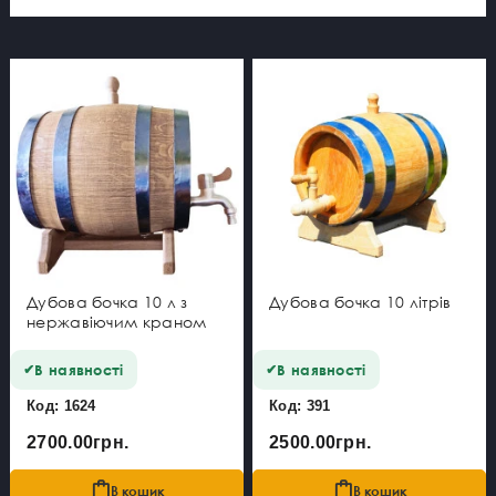
кольору.
Ціна дубової бочки повністю виправдовує
себе. Ви маєте змогу в цьому переконатися.
Купити дубову бочку потрібно не лише для
якісного тривалого зберігання напою, а й для
того, щоб сформувати та облагородити
смак. Тверда порода відрізняється
неабиякою міцністю, дуб не лише довгий час
зберігає свої властивості, а з часом стає
лише міцнішим.
Дубова бочка 10 л з
Дубова бочка 10 літрів
нержавіючим краном
В наявності
В наявності
Код: 1624
Код: 391
2700.00грн.
2500.00грн.
В кошик
В кошик