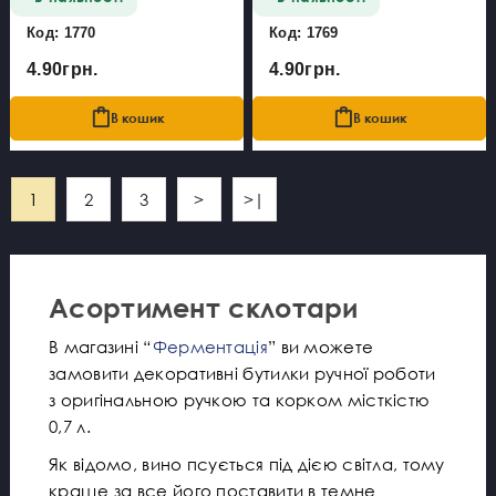
Код: 1770
Код: 1769
4.90грн.
4.90грн.
В кошик
В кошик
1
2
3
>
>|
Асортимент склотари
В магазині “
Ферментація
” ви можете
замовити декоративні бутилки ручної роботи
з оригінальною ручкою та корком місткістю
0,7 л.
Як відомо, вино псується під дією світла, тому
краще за все його поставити в темне