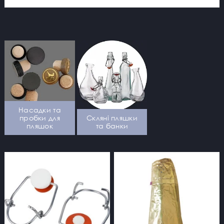
зберігатиметься та настоюватиметься,
дозріваючи та насичуючись смаком і
ароматом. Таку пляшку ви зможете
подарувати разом зі своїм напоєм, або ж
зберігати свій виноградний напій в належних
умовах.
Насадки та
пробки для
Скляні пляшки
пляшок
та банки