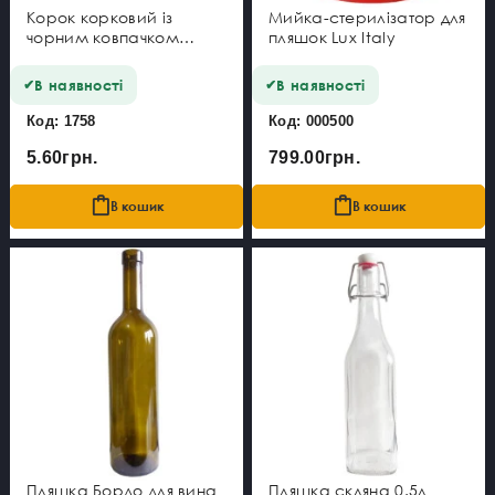
Корок корковий із
Мийка-стерилізатор для
чорним ковпачком
пляшок Lux Italy
27x19.5/29x9 мм
В наявності
В наявності
Код: 1758
Код: 000500
5.60грн.
799.00грн.
В кошик
В кошик
Пляшка Бордо для вина
Пляшка скляна 0.5л