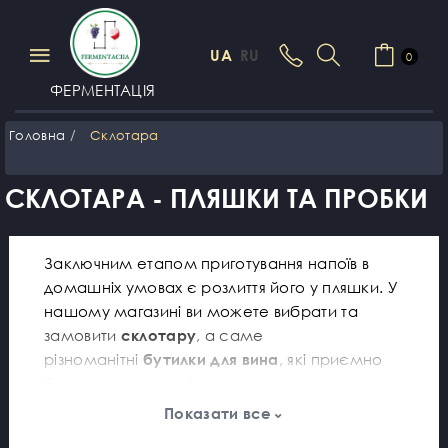
UA
RU
0
ФЕРМЕНТАЦІЯ
Головна
Склотара
СКЛОТАРА - ПЛЯШКИ ТА ПРОБКИ
Заключним етапом приготування напоїв в
домашніх умовах є розлиття його у пляшки. У
нашому магазині ви можете вибрати та
замовити
склотару
, а саме
різноманітні
бутилки для вина
, які приємно
буде ставити на стіл.
Показати все
Ми пропонуємо купити бутилки для вина, в
яких ваш ароматний та смачний напій добре