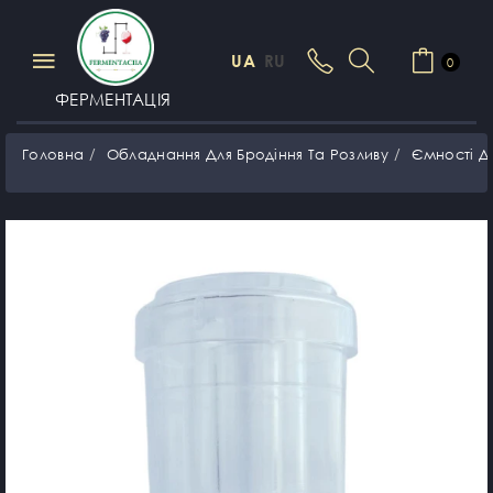
UA
RU
0
ФЕРМЕНТАЦІЯ
Головна
Обладнання Для Бродіння Та Розливу
Ємності Д