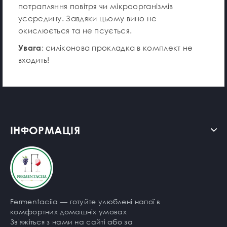
потрапляння повітря чи мікроорганізмів
усередину. Завдяки цьому вино не
окислюється та не псується.
Увага
: силіконова прокладка в комплект не
входить!
ІНФОРМАЦІЯ
Fermentaciia — готуйте улюблені напої в
комфортних домашніх умовах
Зв'яжіться з нами на сайті або за