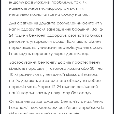
іншому разі можливі проблеми, такі як
наявність мертвих мікроорганізмів, які
негативно позначаться на смаку напою.
Для освітлення додайте розмелений бентоніт у
напій одразу після завершення бродіння. За 12-
24 години бентоніт адсорбує азотисті та білкові
речовини, утворюючи осад. Після цього рідину
переливають, уникаючи перемішування осаду,
і проводять перегонку через дистилятор.
Застосування бентоніту досить просте: певну
кількість порошку (1 столова ложка або 30 г на
10 л) розчиняють у невеликій кількості напою,
потім додають до загального об'єму та добре
перемішують. Через 12-24 години освітлений
напій переливають у нову тару без осаду.
Очищення за допомогою бентоніту є надійним
і економічним методом розв'язання проблем із
фільтрацією та освітленням напоїв.