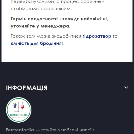
передбачуваними, а процес бродіння -
стабільним і ефективним.
Термін придатності - завжди найсвіжіші,
уточняйте у менеджера.
Також вам може знадобитися
гідрозатвор
та
ємність для бродіння
!
ІНФОРМАЦІЯ
Fermentaciia — готуйте улюблені напої в