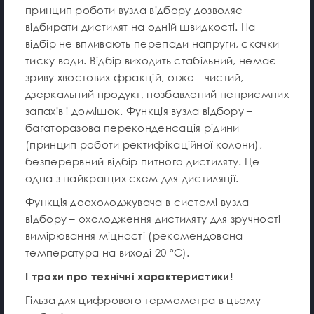
принцип роботи вузла відбору дозволяє
відбирати дистилят на одній швидкості. На
відбір не впливають перепади напруги, скачки
тиску води. Відбір виходить стабільний, немає
зриву хвостових фракцій, отже - чистий,
дзеркальний продукт, позбавлений неприємних
запахів і домішок. Функція вузла відбору –
багаторазова переконденсація рідини
(принцип роботи ректифікаційної колони),
безперервний відбір питного дистиляту. Це
одна з найкращих схем для дистиляції.
Функція доохолоджувача в системі вузла
відбору – охолодження дистиляту для зручності
вимірювання міцності (рекомендована
температура на виході 20 ºС).
І трохи про технічні характеристики!
Гільза для цифрового термометра в цьому