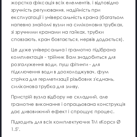
жорстка фіксація всіх елементів, і відповідно
зручність регулювання, надійність при
експлуатації і універсальність крана (багатьом
напевно знайомі вузли на силіконових трубках,
зі зручними кранами на гайках, трубки
сповзають, кран бовтається, нервів додається).
Це дуже універсальна і грамотно підібрана
комплектація - трійник Вам знадобиться для
розгалуження води, пуш фітинги - для
підключення води в доохолоджувач, фум
стрічка для герметизації різьбових з'єднань,
силіконова трубка для зливу.
Пристрій вузла відбору не складний, але
грамотне виконання і опрацьована конструкція
дає дивовижний ефект і спрощує процес.
Підходить для всіх комплектуючих ТМ «Корс» Ø
1.5".