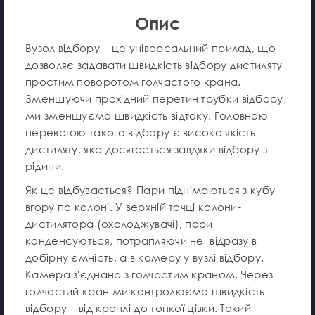
Опис
Вузол відбору – це універсальний прилад, що
дозволяє задавати швидкість відбору дистиляту
простим поворотом голчастого крана.
Зменшуючи прохідний перетин трубки відбору,
ми зменшуємо швидкість відтоку. Головною
перевагою такого відбору є висока якість
дистиляту, яка досягається завдяки відбору з
рідини.
Як це відбувається? Пари піднімаються з кубу
вгору по колоні. У верхній точці колони-
дистилятора (охолоджувачі), пари
конденсуються, потрапляючи не відразу в
добірну ємність, а в камеру у вузлі відбору.
Камера з'єднана з голчастим краном. Через
голчастий кран ми контролюємо швидкість
відбору – від краплі до тонкої цівки. Такий