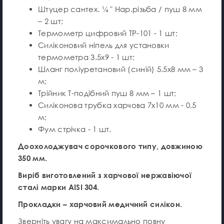
Штуцер сантех. ¼ " Нар.різьба / пуш 8 мм
– 2 шт;
Термометр цифровий TP-101 - 1 шт;
Силіконовий ніпель для установки
термометра 3.5х9 - 1 шт;
Шланг поліуретановий (синій) 5.5х8 мм – 3
м;
Трійник Т-подібний пуш 8 мм – 1 шт;
Силіконова трубка харчова 7х10 мм - 0,5
м;
Фум стрічка - 1 шт.
Доохолоджувач сорочкового типу, довжиною
350 мм.
Виріб виготовлений з харчової нержавіючої
сталі марки AISI 304.
Прокладки – харчовий медичний силікон.
Зверніть увагу на максимально повну