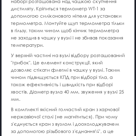
наборі розташована над чашкою скупчення
дистиляту. Кріпиться термометр WT-1 за
допомогою силіконового ніпеля для установки
термометра. Монтуйте щуп термометра тільки
в гільзу, таким чином щоб кінчик термометра
не заходив в чашку у вузлі і не збивав показання
температури.
У верхній частині на вузлі відбору розташований
"грибок". Це елемент конструкції, який
дозволяє стікати флегмі в чашку у вузлі. Таким
чином підвищується КПД при відборі тіла, а
також ефективність і швидкість при відборі
хвостів. Діаметр вузла 40 мм, звуження у вузлі 25
мм.
В комплекті якісний голчастий кран з харчової
нержавіючої сталі (не магнітиться). При чому
з'єднується кран з вузлом і доохолоджувачем
за допомогою різьбового з'єднання¼", а це