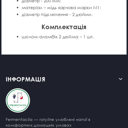
діаметр - 200 мм;
матеріал – мідь харчова марки М1;
діаметр підключення - 2 дюйми.
Комплектація
шолом-аламбік 2 дюйма – 1 шт.
ІНФОРМАЦІЯ
Fermentaciia — готуйте улюблені напої в
комфортних домашніх умовах