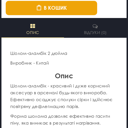
В КОШИК
ОПИС
ВІДГУКИ (0)
Шолом-аламбік 2 дюйма
Виробник - Китай
Опис
Шолом-аламбік - красивий і дуже корисний
аксесуар в арсеналі будь-якого винороба.
Ефективно осаджує сполуки сірки і здійснює
повітряну дефлегмацию парів.
Форма шолома дозволяє ефективно гасити
піну, яка виникає в результаті нагрівання.