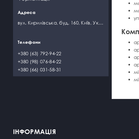
ма
дистилятора
ма
Царги
уп
вул. Кирилівська, буд. 160, Київ, Україна
Комп
ар
ар
+380 (63) 792-94-22
ар
+380 (98) 076-84-22
ар
+380 (66) 031-58-31
мі
мі
ІНФОРМАЦІЯ