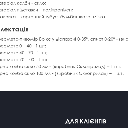
теріал колби - скло;
теріал підставки – поліпропілен;
аковка – картонний тубус, бульбашкова плівка.
лектація
еометр-пивомір Брікс у діапазоні 0-35°, спирт 0-20° - (в
еометр 0 – 40 - 1 шт;
еометр 40 - 70 - 1 шт;
еометр 70- 100 - 1 шт;
рна колба скло 50 мл - (виробник Склоприлад) – 1 шт;
рна колба скло 100 мл - (виробник Склоприлад) – 1 шт.
ДЛЯ КЛІЄНТІВ