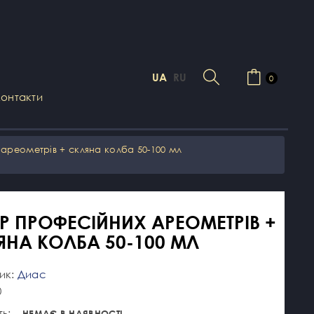
UA
RU
0
Контакти
ареометрів + скляна колба 50-100 мл
ІР ПРОФЕСІЙНИХ АРЕОМЕТРІВ +
ЯНА КОЛБА 50-100 МЛ
ик:
Диас
0
ть:
НЕМАЄ В НАЯВНОСТІ