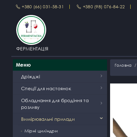
+380 (66) 031-58-31
+380 (98) 076-84-22
ФЕРМЕНТАЦІЯ
Меню
Головна
Дріжджі
Дріжджі турбо цукрові
Спеції для настоянок
Фруктові турбо дріжджі
Спеції для настоянок Solodka
Обладнання для бродіння та
розливу
Винні дріжджі
Подарункові набори
Лійки та мірні стакани
Вимірювальні прилади
Дріжджі для зернових дистилятів,
Спеції Hot Rod на 1л
віскі, ром
Ємності для бродіння
Мірні циліндри
Спеції Hot Rod на 3-12л