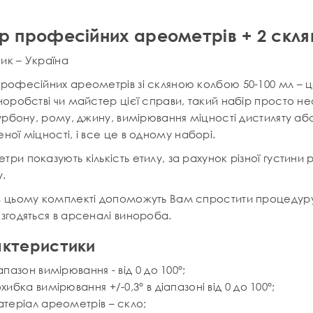
р професійних ареометрів + 2 склян
ик – Україна
рофесійних ареометрів зі скляною колбою 50-100 мл – це
норобстві чи майстер цієї справи, такий набір просто не
бурбону, рому, джину, вимірювання міцності дистиляту а
ної міцності, і все це в одному наборі.
ри показують кількість етилу, за рахунок різної густини р
у.
в цьому комплекті допоможуть Вам спростити процедуру 
згодяться в арсеналі винороба.
ктеристики
апазон вимірювання - від 0 до 100°;
хибка вимірювання +/-0,3° в діапазоні від 0 до 100°;
теріал ареометрів – скло;