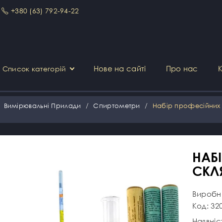
+380 (63) 792-94-22
Нове на сайті
Про нас
Список категорій
Вимірювальні Прилади
Спиртометри
Набір професійних 
НАБ
СКЛ
Виробн
Код: 32
Наявніс