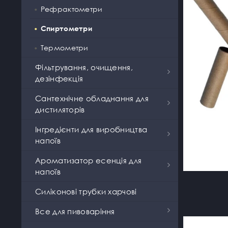
Рефрактометри
Дубові бочки, вироби з дерева
Спеції віскі
Спиртометри
Аксесуари
Спеції для горілки
Термометри
Спеції коньяк, бренді та лікер
Фільтрування, очищення,
Спеції ром, джин
дезінфекція
Моно спеції
Вугілля
Сантехнічне обладнання для
дистиляторів
Чай
Вугільна колона
Дивертори
Інгредієнти для виробництва
Дезінфікуючий засіб
напоїв
Електроустаткування для
Кільця Рашига
дистиляторів
Дерев'яні кубики
Ароматизатор есенція для
напоїв
Насадка Панченкова
Крани, клапани тиску
Солод
Есенція Prestige
Силіконові трубки харчові
Освітлювач
Перехідники, адаптери
Тріска
Есенція Strands
Все для пивоваріння
Спірально-призматична
Пуш фітинги
Коліна