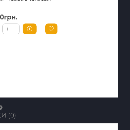
00грн.
И (0)