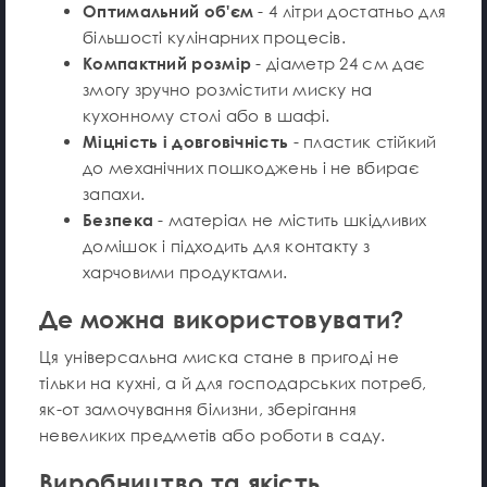
Оптимальний об'єм
- 4 літри достатньо для
більшості кулінарних процесів.
Компактний розмір
- діаметр 24 см дає
змогу зручно розмістити миску на
кухонному столі або в шафі.
Міцність і довговічність
- пластик стійкий
до механічних пошкоджень і не вбирає
запахи.
Безпека
- матеріал не містить шкідливих
домішок і підходить для контакту з
харчовими продуктами.
Де можна використовувати?
Ця універсальна миска стане в пригоді не
тільки на кухні, а й для господарських потреб,
як-от замочування білизни, зберігання
невеликих предметів або роботи в саду.
Виробництво та якість