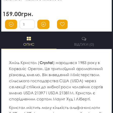
159.00грн.
ОПИС
ВІДГУКИ (0)
Хміль Кристал (
Crystal
) народився 1983 року в
Корваліс Орегон. Це триплоїдний ароматичний
різновид хмелю. Він виведений Міністерством
сільського господарства США (USDA) через
селекції стійких до хибної роси чоловічих сортів
хмелю USDA 21397 і USDA 21381М. Кристал є
спорідненим сортом Маунт Худ і Ліберті.
Кристал містить малу кількість альфа-кислоти