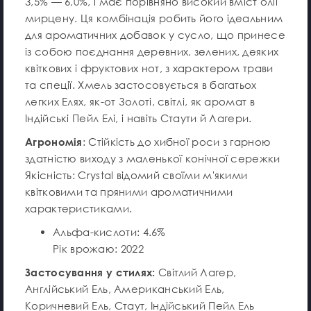
3,5% — 6,0%, і має порівняно високий вміст олії
мирцену. Ця комбінація робить його ідеальним
для ароматичних добавок у сусло, що принесе
із собою поєднання деревних, зелених, деяких
квіткових і фруктових нот, з характером трави
та спеції. Хмель застосовується в багатьох
легких Елях, як-от Золоті, світлі, як аромат в
Індійські Пейл Елі, і навіть Стаути й Лагери.
Агрономія
: Стійкість до хибної роси з гарною
здатністю виходу з маленької конічної сережки
Якісність: Crystal відомий своїми м'якими
квітковими та пряними ароматичними
характеристиками.
Альфа-кислоти: 4.6%
Рік врожаю: 2022
Застосування у стилях:
Світлий Лагер,
Англійський Ель, Американський Ель,
Коричневий Ель, Стаут, Індійський Пейл Ель