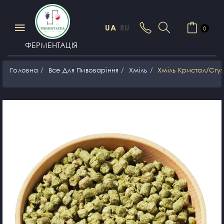
UA
RU
0
ФЕРМЕНТАЦІЯ
Головна
Все Для Пивоваріння
Хміль
Хміль Кристал/Crys