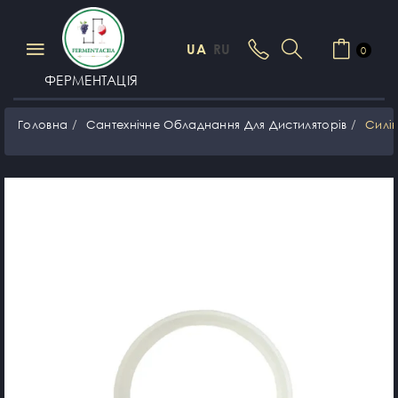
UA
RU
0
ФЕРМЕНТАЦІЯ
Головна
Сантехнічне Обладнання Для Дистиляторів
Силі